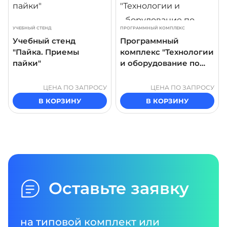
УЧЕБНЫЙ СТЕНД
ПРОГРАММНЫЙ КОМПЛЕКС
Учебный стенд
Программный
"Пайка. Приемы
комплекс "Технологии
пайки"
и оборудование по
производству
трансформаторов"
ЦЕНА ПО ЗАПРОСУ
ЦЕНА ПО ЗАПРОСУ
В КОРЗИНУ
В КОРЗИНУ
Оставьте заявку
на типовой комплект или