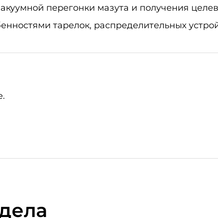
вакуумной перегонки мазута и получения целе
енностями тарелок, распределительных устрой
.
здела