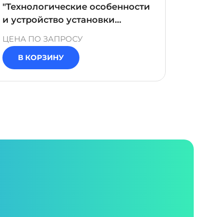
"Технологические особенности
"Техн
и устройство установки
алки
получения водорода методом
ЦЕНА ПО ЗАПРОСУ
ЦЕНА 
газификации угля"
В КОРЗИНУ
В 