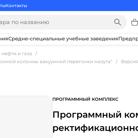
ты
Контакты
ния
Средне-специальные учебные заведения
Предпр
нефти и газа
онной колонны вакуумной перегонки мазута"
Верси
ПРОГРАММНЫЙ КОМПЛЕКС
Программный ком
ректификационно