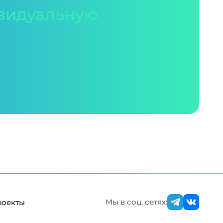
видуальную
Мы в соц. сетях:
роекты