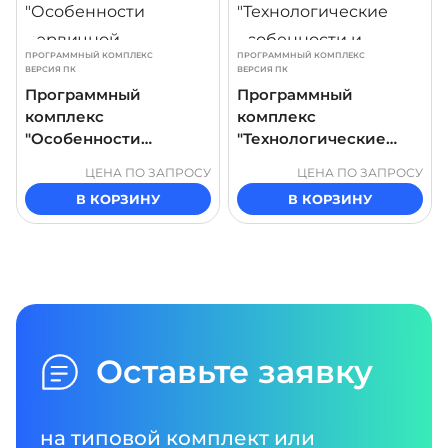
ПРОГРАММНЫЙ КОМПЛЕКС
ПРОГРАММНЫЙ КОМПЛЕКС
ВЕРСИЯ ПК
ВЕРСИЯ ПК
Программный
Программный
комплекс
комплекс
"Особенности
"Технологические
первичной
особенности и
ЦЕНА ПО ЗАПРОСУ
ЦЕНА ПО ЗАПРОСУ
переработки нефти
устройство установки
В КОРЗИНУ
В КОРЗИНУ
ЭЛОУ-АВТ"
получения водорода
методом газификации
угля"
Оставьте заявку
на типовой комплект или