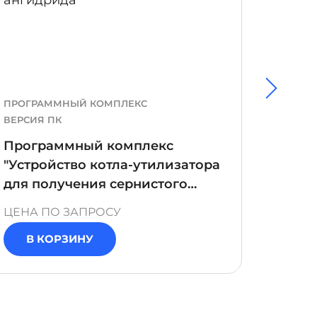
ПРОГРАММНЫЙ КОМПЛЕКС
ПРОГР
ВЕРСИЯ ПК
ВЕРСИЯ
Программный комплекс
Прог
"Устройство котла-утилизатора
"Техн
для получения сернистого
и уст
ангидрида"
получ
ЦЕНА ПО ЗАПРОСУ
ЦЕНА 
газиф
В КОРЗИНУ
В 