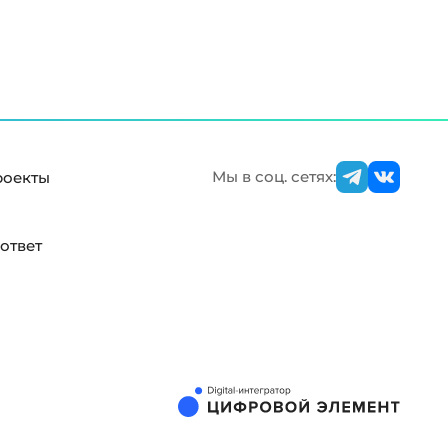
Мы в соц. сетях:
роекты
ответ