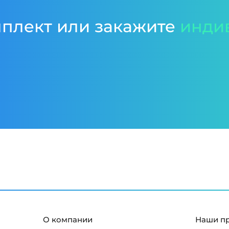
мплект или закажите
инди
О компании
Наши п