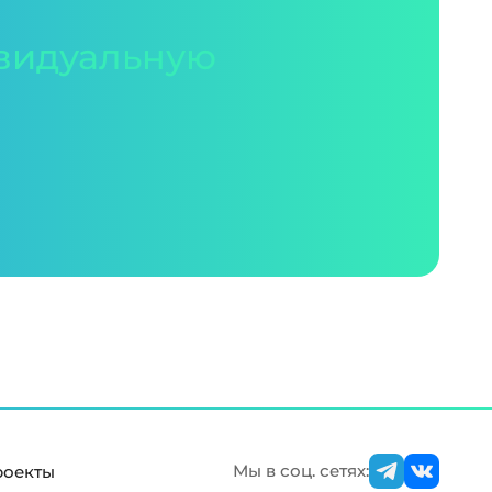
видуальную
Мы в соц. сетях:
роекты