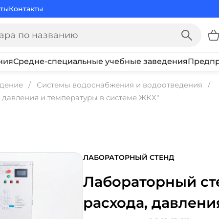
ты
Контакты
ния
Средне-специальные учебные заведения
Предпр
едение
Системы водоснабжения и водоотведения
 давления и температуры в системе ЖКХ"
ЛАБОРАТОРНЫЙ СТЕНД
Лабораторный ст
расхода, давлени