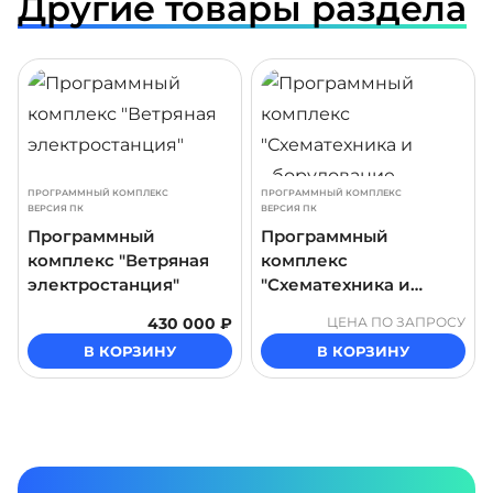
Другие товары раздела
ДРОБНЕЕ
ПОДРОБНЕЕ
ПОДР
ПРОГРАММНЫЙ КОМПЛЕКС
ПРОГРАММНЫЙ КОМПЛЕКС
ВЕРСИЯ ПК
ВЕРСИЯ ПК
Программный
Программный
комплекс "Ветряная
комплекс
электростанция"
"Схематехника и
оборудование
430 000 ₽
ЦЕНА ПО ЗАПРОСУ
биогазовой
В КОРЗИНУ
В КОРЗИНУ
установки"