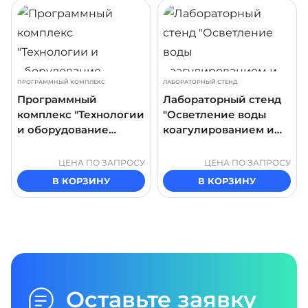
ДРОБНЕЕ
ПОДРОБНЕЕ
ПОДР
ПРОГРАММНЫЙ КОМПЛЕКС
ЛАБОРАТОРНЫЙ СТЕНД
Программный
Лабораторный стенд
комплекс "Технологии
"Осветление воды
и оборудование
коагулированием и
очистки сточных вод"
флокулированием.
Параметры процесса"
ЦЕНА ПО ЗАПРОСУ
ЦЕНА ПО ЗАПРОСУ
В КОРЗИНУ
В КОРЗИНУ
Оставьте заявку