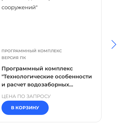
ПРОГРАММНЫЙ КОМПЛЕКС
ЛАБОР
ВЕРСИЯ ПК
Лабор
Программный комплекс
"Авто
"Технологические особенности
устан
и расчет водозаборных
флот
сооружений"
ЦЕНА ПО ЗАПРОСУ
ЦЕНА 
В КОРЗИНУ
В 