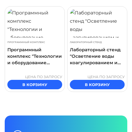
ДРОБНЕЕ
ПОДРОБНЕЕ
ПОДР
ПРОГРАММНЫЙ КОМПЛЕКС
ЛАБОРАТОРНЫЙ СТЕНД
Программный
Лабораторный стенд
комплекс "Технологии
"Осветление воды
и оборудование
коагулированием и
очистки сточных вод"
флокулированием.
Параметры процесса"
ЦЕНА ПО ЗАПРОСУ
ЦЕНА ПО ЗАПРОСУ
В КОРЗИНУ
В КОРЗИНУ