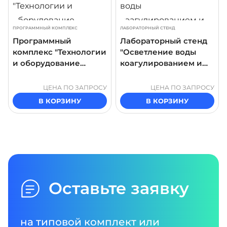
ПРОГРАММНЫЙ КОМПЛЕКС
ЛАБОРАТОРНЫЙ СТЕНД
Программный
Лабораторный стенд
комплекс "Технологии
"Осветление воды
и оборудование
коагулированием и
очистки сточных вод"
флокулированием.
Параметры процесса"
ЦЕНА ПО ЗАПРОСУ
ЦЕНА ПО ЗАПРОСУ
В КОРЗИНУ
В КОРЗИНУ
Оставьте заявку
на типовой комплект или