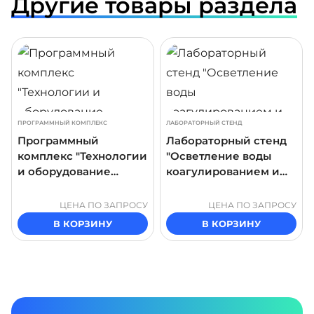
Другие товары раздела
ДРОБНЕЕ
ПОДРОБНЕЕ
ПОДР
ПРОГРАММНЫЙ КОМПЛЕКС
ЛАБОРАТОРНЫЙ СТЕНД
Программный
Лабораторный стенд
комплекс "Технологии
"Осветление воды
и оборудование
коагулированием и
очистки сточных вод"
флокулированием.
Параметры процесса"
ЦЕНА ПО ЗАПРОСУ
ЦЕНА ПО ЗАПРОСУ
В КОРЗИНУ
В КОРЗИНУ