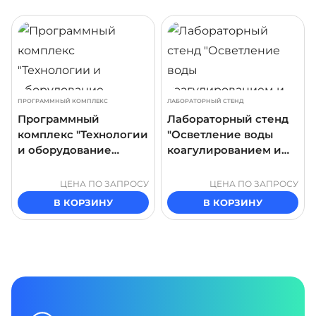
ДРОБНЕЕ
ПОДРОБНЕЕ
ПОДР
ПРОГРАММНЫЙ КОМПЛЕКС
ЛАБОРАТОРНЫЙ СТЕНД
Программный
Лабораторный стенд
комплекс "Технологии
"Осветление воды
и оборудование
коагулированием и
очистки сточных вод"
флокулированием.
Параметры процесса"
ЦЕНА ПО ЗАПРОСУ
ЦЕНА ПО ЗАПРОСУ
В КОРЗИНУ
В КОРЗИНУ