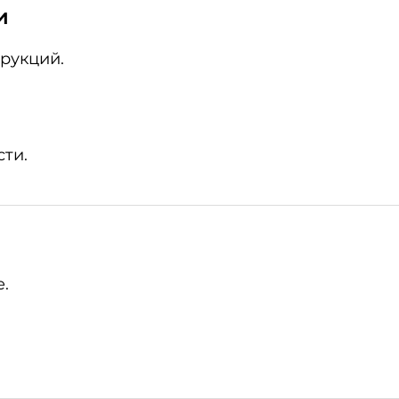
и
рукций.
ти.
.