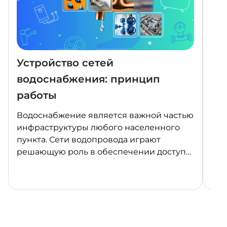
Устройство сетей
Ка
водоснабжения: принцип
Фе
работы
«П
Водоснабжение является важной частью
В 2
инфраструктуры любого населенного
Фед
пункта. Сети водопровода играют
«Пр
решающую роль в обеспечении доступа
явл
к чистой питьевой воде и утилизации
нац
сточных вод. В этой статье мы
Рос
рассмотрим, что такое сети водопровода,
это
их классификацию, устройство,
различные типы водопроводов, а также
особенности их работы.