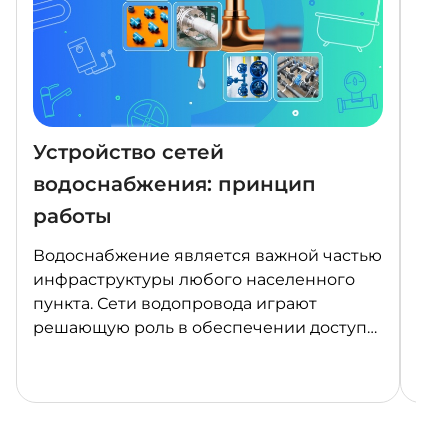
Устройство сетей
Ка
водоснабжения: принцип
Фе
работы
«П
Водоснабжение является важной частью
В 2
инфраструктуры любого населенного
Фед
пункта. Сети водопровода играют
«Пр
решающую роль в обеспечении доступа
явл
к чистой питьевой воде и утилизации
нац
сточных вод. В этой статье мы
Рос
рассмотрим, что такое сети водопровода,
это
их классификацию, устройство,
различные типы водопроводов, а также