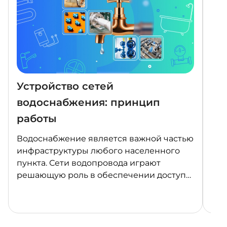
Устройство сетей
Ка
водоснабжения: принцип
Фе
работы
«П
Водоснабжение является важной частью
В 2
инфраструктуры любого населенного
Фед
пункта. Сети водопровода играют
«Пр
решающую роль в обеспечении доступа
явл
к чистой питьевой воде и утилизации
нац
сточных вод. В этой статье мы
Рос
рассмотрим, что такое сети водопровода,
это
их классификацию, устройство,