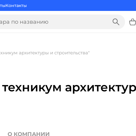
ты
Контакты
ния
Средне-специальные учебные заведения
Предпр
хникум архитектуры и строительства"
 техникум архитекту
О КОМПАНИИ