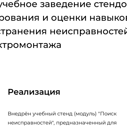
учебное заведение стенд
рования и оценки навыко
странения неисправносте
ектромонтажа
Реализация
Внедрён учебный стенд (модуль) "Поиск
неисправностей", предназначенный для