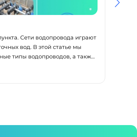
Как
ункта. Сети водопровода играют
В 20
очных вод. В этой статье мы
ключ
чные типы водопроводов, а также
стать