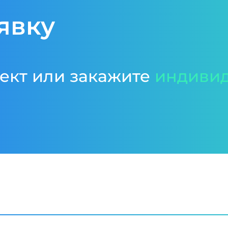
явку
ект или закажите
индивид