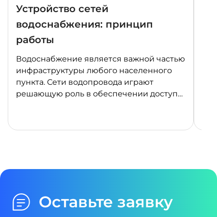
Устройство сетей
Ка
водоснабжения: принцип
Фе
работы
«П
Водоснабжение является важной частью
В 2
инфраструктуры любого населенного
Фед
пункта. Сети водопровода играют
«Пр
решающую роль в обеспечении доступа
явл
к чистой питьевой воде и утилизации
нац
сточных вод. В этой статье мы
Рос
рассмотрим, что такое сети водопровода,
это
их классификацию, устройство,
различные типы водопроводов, а также
особенности их работы.
Оставьте заявку