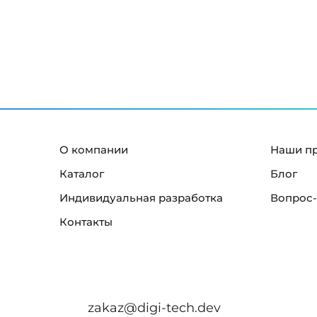
й
к
р
а
н
"
О компании
Наши п
Каталог
Блог
Индивидуальная разработка
Вопрос-
Контакты
zakaz@digi-tech.dev