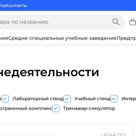
ты
Контакты
ния
Средне-специальные учебные заведения
Предпр
недеятельности
е
Лабораторный стенд
Учебный стенд
Интер
ограммный комплекс
Тренажер-симулятор
ПОКАЗ
ТРЕНАЖЕР-
ЦЕНА ПО