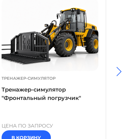
ТРЕНАЖЕР-СИМУЛЯТОР
ТРЕНА
ВЕРСИЯ
Тренажер-симулятор
Трен
"Фронтальный погрузчик"
"Обор
конту
ЦЕНА ПО ЗАПРОСУ
ЦЕНА 
В КОРЗИНУ
В 