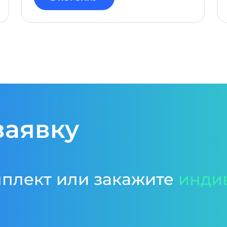
заявку
мплект или закажите
инди