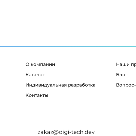
й
к
р
а
н
"
О компании
Наши п
Каталог
Блог
Индивидуальная разработка
Вопрос-
Контакты
zakaz@digi-tech.dev