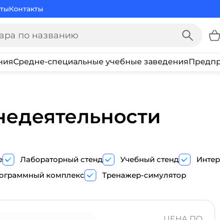
ты
Контакты
ния
Средне-специальные учебные заведения
Предпр
недеятельности
е
Лабораторный стенд
Учебный стенд
Интер
ограммный комплекс
Тренажер-симулятор
ПОКАЗ
ТРЕНАЖЕР-
ЦЕНА ПО