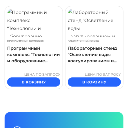
ДРОБНЕЕ
ПОДРОБНЕЕ
ПОДР
ПРОГРАММНЫЙ КОМПЛЕКС
ЛАБОРАТОРНЫЙ СТЕНД
Программный
Лабораторный стенд
комплекс "Технологии
"Осветление воды
и оборудование
коагулированием и
очистки сточных вод"
флокулированием.
Параметры процесса"
ЦЕНА ПО ЗАПРОСУ
ЦЕНА ПО ЗАПРОСУ
В КОРЗИНУ
В КОРЗИНУ