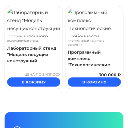
ДРОБНЕЕ
ПОДРОБНЕЕ
ПОДР
ЛАБОРАТОРНЫЙ СТЕНД
ПРОГРАММНЫЙ КОМПЛЕКС
ВЕРСИЯ ПК
Лабораторный стенд
Программный
"Модель несущих
комплекс
конструкций
"Технологические
промышленного
особенности
здания"
ЦЕНА ПО ЗАПРОСУ
300 000 ₽
производства шпона и
В КОРЗИНУ
В КОРЗИНУ
фанеры"