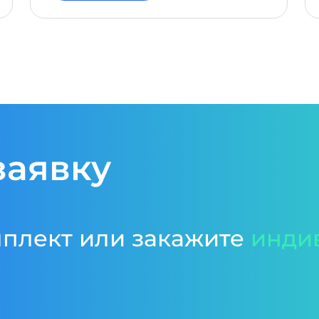
заявку
мплект или закажите
инди