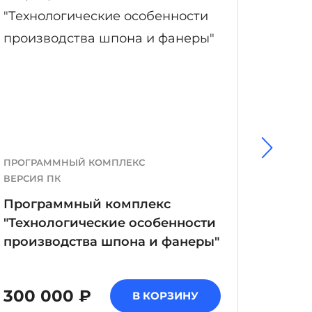
ПРОГРАММНЫЙ КОМПЛЕКС
ПРОГР
ВЕРСИЯ ПК
ВЕРСИЯ
Программный комплекс
Прог
"Технологические особенности
строи
производства шпона и фанеры"
ЦЕНА 
300 000 ₽
В КОРЗИНУ
В 