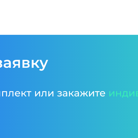
заявку
мплект или закажите
инди