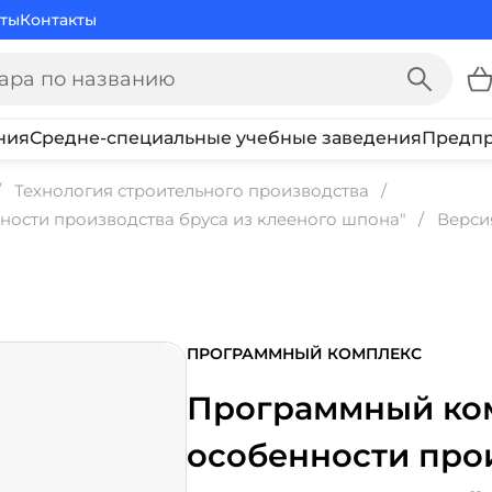
ты
Контакты
ния
Средне-специальные учебные заведения
Предпр
Технология строительного производства
ости производства бруса из клееного шпона"
Верси
ПРОГРАММНЫЙ КОМПЛЕКС
Программный ком
особенности прои