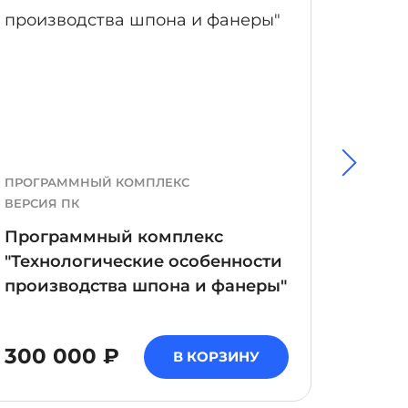
ПРОГРАММНЫЙ КОМПЛЕКС
УЧЕБН
ВЕРСИЯ ПК
Учебн
Программный комплекс
"Экс
"Технологические особенности
вибро
производства шпона и фанеры"
строи
ЦЕНА 
300 000 ₽
В КОРЗИНУ
В 