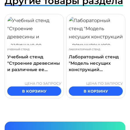
Другие товары раздела
ДРОБНЕЕ
ПОДРОБНЕЕ
ПОДР
УЧЕБНЫЙ СТЕНД
ЛАБОРАТОРНЫЙ СТЕНД
Учебный стенд
Лабораторный стенд
"Строение древесины
"Модель несущих
и различные ее
конструкций
породы"
промышленного
здания"
ЦЕНА ПО ЗАПРОСУ
ЦЕНА ПО ЗАПРОСУ
В КОРЗИНУ
В КОРЗИНУ