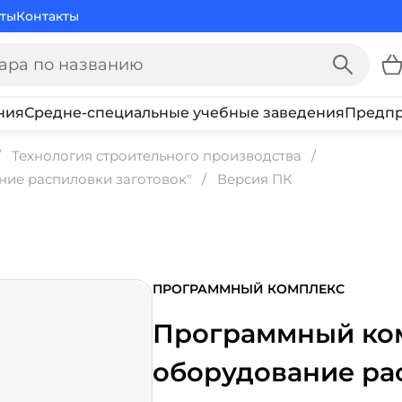
ты
Контакты
ния
Средне-специальные учебные заведения
Предпр
Технология строительного производства
ние распиловки заготовок"
Версия ПК
ПРОГРАММНЫЙ КОМПЛЕКС
Программный ком
оборудование ра