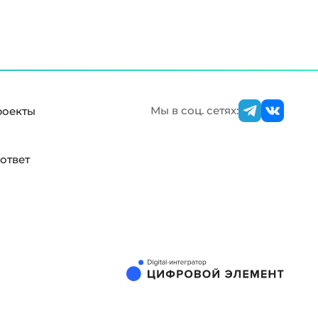
Мы в соц. сетях:
роекты
ответ