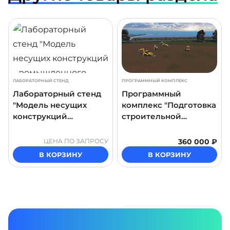
ДРОБНЕЕ
ПОДРОБНЕЕ
ПОДР
ЛАБОРАТОРНЫЙ СТЕНД
ПРОГРАММНЫЙ КОМПЛЕКС
Лабораторный стенд
Программный
"Модель несущих
комплекс "Подготовка
конструкций
строительной
промышленного
площадки"
здания"
ЦЕНА ПО ЗАПРОСУ
360 000 ₽
В КОРЗИНУ
В КОРЗИНУ