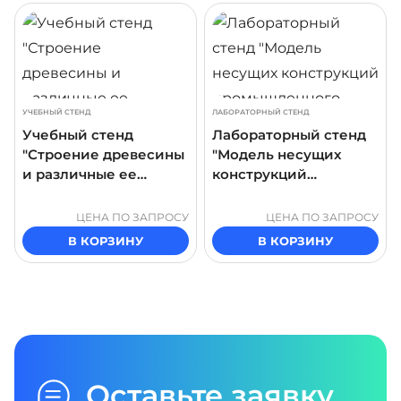
ДРОБНЕЕ
ПОДРОБНЕЕ
ПОДР
УЧЕБНЫЙ СТЕНД
ЛАБОРАТОРНЫЙ СТЕНД
Учебный стенд
Лабораторный стенд
"Строение древесины
"Модель несущих
и различные ее
конструкций
породы"
промышленного
здания"
ЦЕНА ПО ЗАПРОСУ
ЦЕНА ПО ЗАПРОСУ
В КОРЗИНУ
В КОРЗИНУ
Оставьте заявку